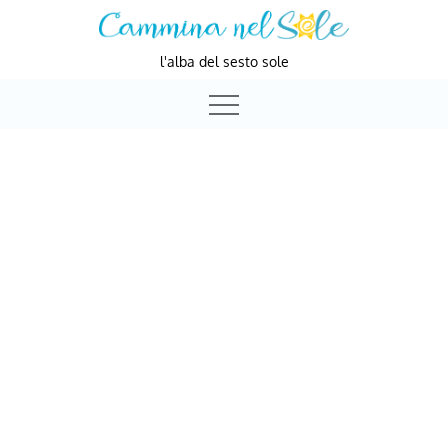
Skip
to
l'alba del sesto sole
content