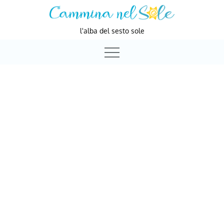
Skip
to
l'alba del sesto sole
content