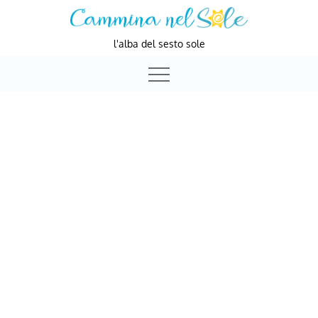
Skip
to
l'alba del sesto sole
content