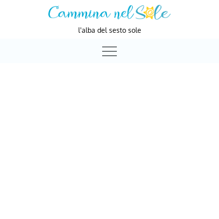
Skip
to
l'alba del sesto sole
content