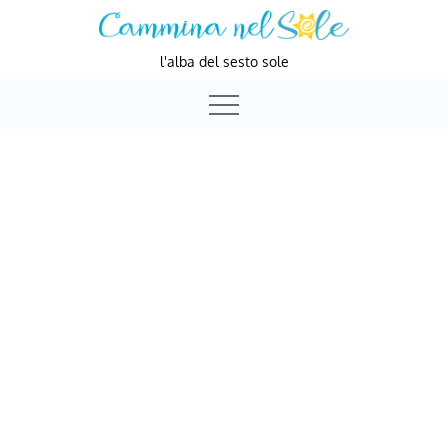
Skip
to
l'alba del sesto sole
content