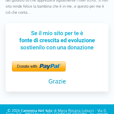
del giudizio so che apprezzerà ugualmente i miei scritti…Il mio
sito rende felice la bambina che è in me…e questo per me è
ciò che conta…
Se il mio sito per te è
fonte di crescita ed evoluzione
sostienilo con una donazione
Grazie
© 2026
Cammina Nel Sole
di Maria Rosaria Luliucci - Via G.