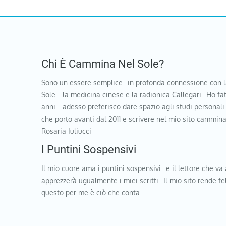
Chi È Cammina Nel Sole?
Sono un essere semplice…in profonda connessione con l
Sole …la medicina cinese e la radionica Callegari…Ho fat
anni …adesso preferisco dare spazio agli studi personali
che porto avanti dal 2011 e scrivere nel mio sito cammi
Rosaria Iuliucci
I Puntini Sospensivi
Il mio cuore ama i puntini sospensivi…e il lettore che va 
apprezzerà ugualmente i miei scritti…Il mio sito rende f
questo per me è ciò che conta…