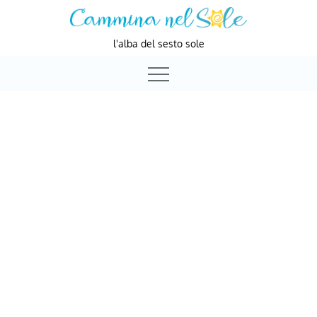
Skip
to
l'alba del sesto sole
content