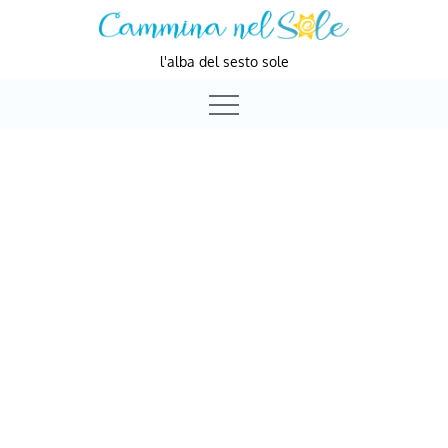
Skip
to
l'alba del sesto sole
content