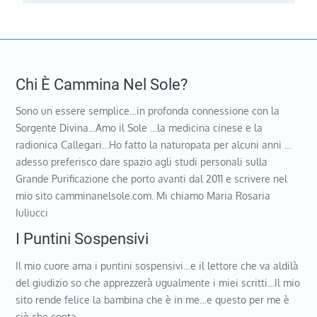
Chi È Cammina Nel Sole?
Sono un essere semplice…in profonda connessione con la
Sorgente Divina…Amo il Sole …la medicina cinese e la
radionica Callegari…Ho fatto la naturopata per alcuni anni …
adesso preferisco dare spazio agli studi personali sulla
Grande Purificazione che porto avanti dal 2011 e scrivere nel
mio sito camminanelsole.com. Mi chiamo Maria Rosaria
Iuliucci
I Puntini Sospensivi
Il mio cuore ama i puntini sospensivi…e il lettore che va aldilà
del giudizio so che apprezzerà ugualmente i miei scritti…Il mio
sito rende felice la bambina che è in me…e questo per me è
ciò che conta…