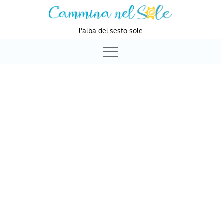
Skip
to
l'alba del sesto sole
content