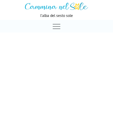
Skip
to
l'alba del sesto sole
content