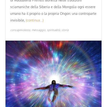
di Maddalena Premuti Bonetta Nelle tradizioni
sciamaniche della Siberia e della Mongolia ogni essere
umano ha il proprio o la propria Ongon: una controparte
invisibile,
(continua…)
consapevolezza
messaggio
spiritualità
storia