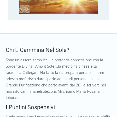
Chi È Cammina Nel Sole?
Sono un essere semplice…in profonda connessione con la
Sorgente Divina…Amo il Sole …la medicina cinese e la
radionica Callegari…Ho fatto la naturopata per alcuni anni …
adesso preferisco dare spazio agli studi personali sulla
Grande Purificazione che porto avanti dal 2011 e scrivere nel
mio sito camminanelsole.com. Mi chiamo Maria Rosaria
Iuliucci
I Puntini Sospensivi
Il mio cuore ama i puntini sospensivi…e il lettore che va aldilà