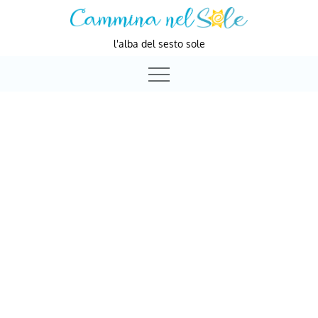
Skip
to
l'alba del sesto sole
content