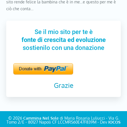
sito rende felice la bambina che è in me…e questo per me è
ciò che conta…
Se il mio sito per te è
fonte di crescita ed evoluzione
sostienilo con una donazione
Grazie
© 2026
Cammina Nel Sole
di Maria Rosaria Luliucci - Via G.
Tomo 2/E - 80127 Napoli CF LCCMRS60E47F839M - Dev
IOCOS