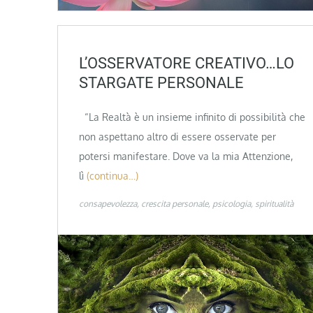
L’OSSERVATORE CREATIVO…LO
STARGATE PERSONALE
“La Realtà è un insieme infinito di possibilità che
non aspettano altro di essere osservate per
potersi manifestare. Dove va la mia Attenzione,
lì
(continua…)
consapevolezza
crescita personale
psicologia
spiritualità