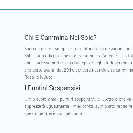
Chi È Cammina Nel Sole?
Sono un essere semplice…in profonda connessione con l
Sole …la medicina cinese e la radionica Callegari…Ho fat
anni …adesso preferisco dare spazio agli studi personali
che porto avanti dal 2011 e scrivere nel mio sito cammi
Rosaria Iuliucci
I Puntini Sospensivi
Il mio cuore ama i puntini sospensivi…e il lettore che va 
apprezzerà ugualmente i miei scritti…Il mio sito rende f
questo per me è ciò che conta…