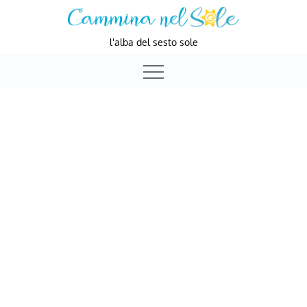
Skip
to
l'alba del sesto sole
content