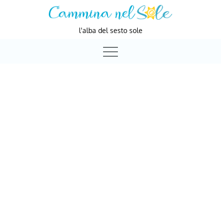
Skip
to
l'alba del sesto sole
content