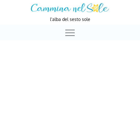
Skip
to
l'alba del sesto sole
content