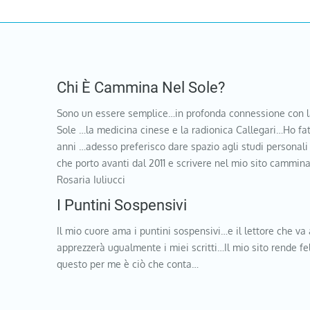
Chi È Cammina Nel Sole?
Sono un essere semplice…in profonda connessione con l
Sole …la medicina cinese e la radionica Callegari…Ho fat
anni …adesso preferisco dare spazio agli studi personali
che porto avanti dal 2011 e scrivere nel mio sito cammi
Rosaria Iuliucci
I Puntini Sospensivi
Il mio cuore ama i puntini sospensivi…e il lettore che va 
apprezzerà ugualmente i miei scritti…Il mio sito rende f
questo per me è ciò che conta…