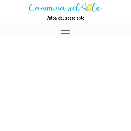
Skip
to
l'alba del sesto sole
content