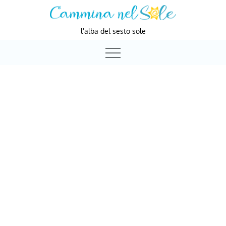
Skip
to
l'alba del sesto sole
content