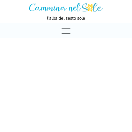
Skip
to
l'alba del sesto sole
content