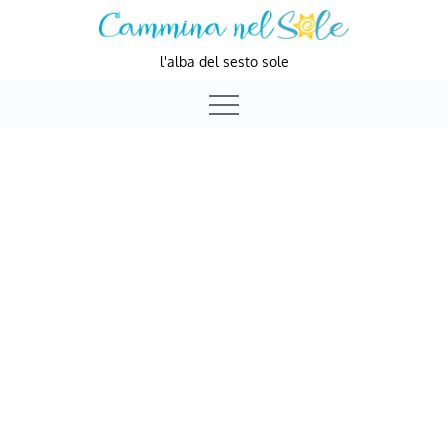
Skip
to
l'alba del sesto sole
content