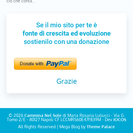
ciò che conta…
Se il mio sito per te è
fonte di crescita ed evoluzione
sostienilo con una donazione
Grazie
© 2026
Cammina Nel Sole
di Maria Rosaria Luliucci - Via G.
Tomo 2/E - 80127 Napoli CF LCCMRS60E47F839M - Dev
IOCOS
All Rights Reserved | Mega Blog by
Theme Palace