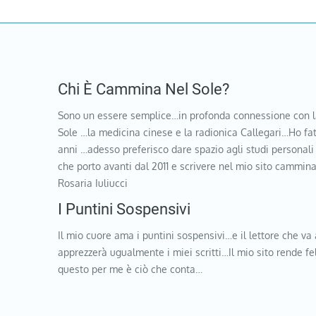
Chi È Cammina Nel Sole?
Sono un essere semplice…in profonda connessione con l
Sole …la medicina cinese e la radionica Callegari…Ho fat
anni …adesso preferisco dare spazio agli studi personali
che porto avanti dal 2011 e scrivere nel mio sito cammi
Rosaria Iuliucci
I Puntini Sospensivi
Il mio cuore ama i puntini sospensivi…e il lettore che va 
apprezzerà ugualmente i miei scritti…Il mio sito rende f
questo per me è ciò che conta…