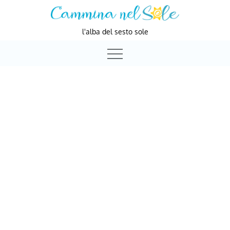
Skip
to
l'alba del sesto sole
content