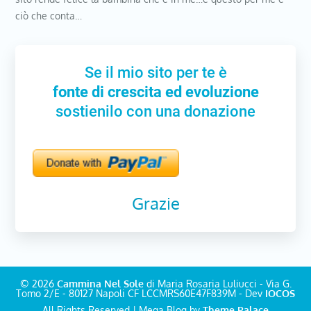
ciò che conta…
Se il mio sito per te è
fonte di crescita ed evoluzione
sostienilo con una donazione
Grazie
© 2026
Cammina Nel Sole
di Maria Rosaria Luliucci - Via G.
Tomo 2/E - 80127 Napoli CF LCCMRS60E47F839M - Dev
IOCOS
All Rights Reserved | Mega Blog by
Theme Palace