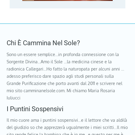
Chi È Cammina Nel Sole?
Sono un essere semplice…in profonda connessione con la
Sorgente Divina…Amo il Sole …la medicina cinese e la
radionica Callegari…Ho fatto la naturopata per alcuni anni …
adesso preferisco dare spazio agli studi personali sulla
Grande Purificazione che porto avanti dal 2011 e scrivere nel
mio sito camminanelsole.com. Mi chiamo Maria Rosaria
Iuliucci
I Puntini Sospensivi
Il mio cuore ama i puntini sospensivi…e il lettore che va aldilà
del giudizio so che apprezzerà ugualmente i miei scritti…Il mio
sito rende felice la bambina che è in me…e questo per me è