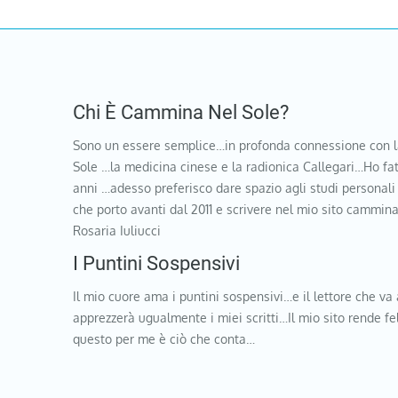
Chi È Cammina Nel Sole?
Sono un essere semplice…in profonda connessione con l
Sole …la medicina cinese e la radionica Callegari…Ho fat
anni …adesso preferisco dare spazio agli studi personali
che porto avanti dal 2011 e scrivere nel mio sito cammi
Rosaria Iuliucci
I Puntini Sospensivi
Il mio cuore ama i puntini sospensivi…e il lettore che va 
apprezzerà ugualmente i miei scritti…Il mio sito rende f
questo per me è ciò che conta…