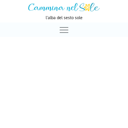
Skip
to
l'alba del sesto sole
content