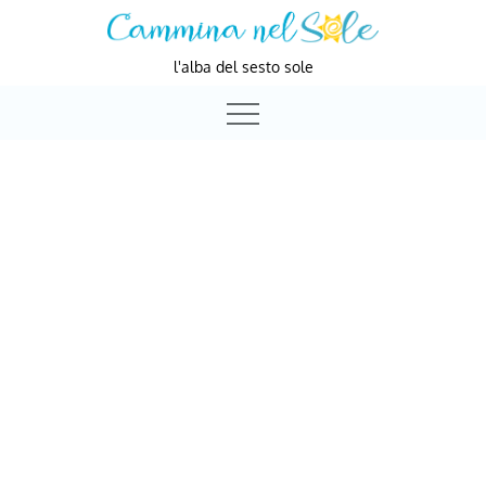
Skip
to
l'alba del sesto sole
content