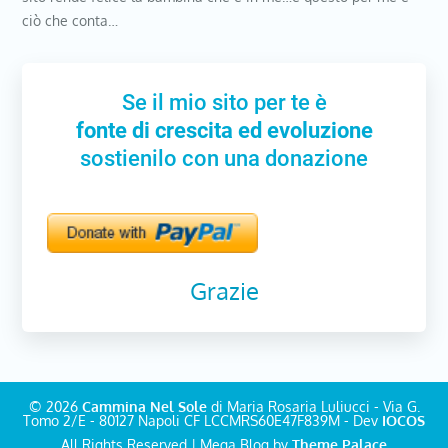
ciò che conta…
Se il mio sito per te è
fonte di crescita ed evoluzione
sostienilo con una donazione
Grazie
© 2026
Cammina Nel Sole
di Maria Rosaria Luliucci - Via G.
Tomo 2/E - 80127 Napoli CF LCCMRS60E47F839M - Dev
IOCOS
All Rights Reserved | Mega Blog by
Theme Palace