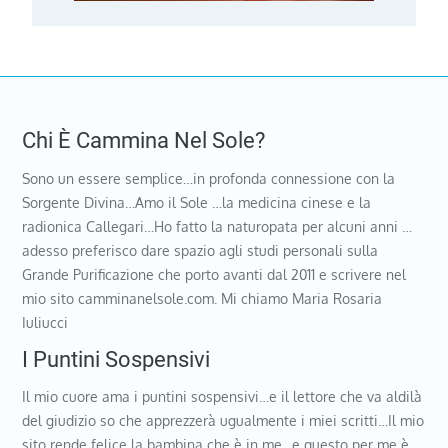
Chi È Cammina Nel Sole?
Sono un essere semplice…in profonda connessione con la
Sorgente Divina…Amo il Sole …la medicina cinese e la
radionica Callegari…Ho fatto la naturopata per alcuni anni …
adesso preferisco dare spazio agli studi personali sulla
Grande Purificazione che porto avanti dal 2011 e scrivere nel
mio sito camminanelsole.com. Mi chiamo Maria Rosaria
Iuliucci
I Puntini Sospensivi
Il mio cuore ama i puntini sospensivi…e il lettore che va aldilà
del giudizio so che apprezzerà ugualmente i miei scritti…Il mio
sito rende felice la bambina che è in me…e questo per me è