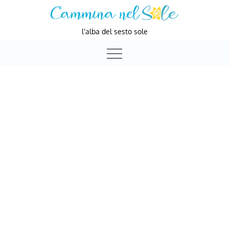
Skip
to
l'alba del sesto sole
content