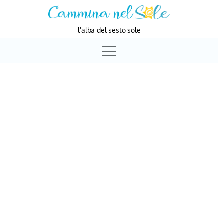
Skip
to
l'alba del sesto sole
content