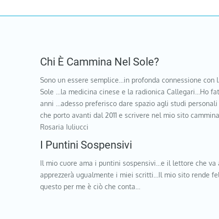
Chi È Cammina Nel Sole?
Sono un essere semplice…in profonda connessione con l
Sole …la medicina cinese e la radionica Callegari…Ho fat
anni …adesso preferisco dare spazio agli studi personali
che porto avanti dal 2011 e scrivere nel mio sito cammi
Rosaria Iuliucci
I Puntini Sospensivi
Il mio cuore ama i puntini sospensivi…e il lettore che va 
apprezzerà ugualmente i miei scritti…Il mio sito rende f
questo per me è ciò che conta…