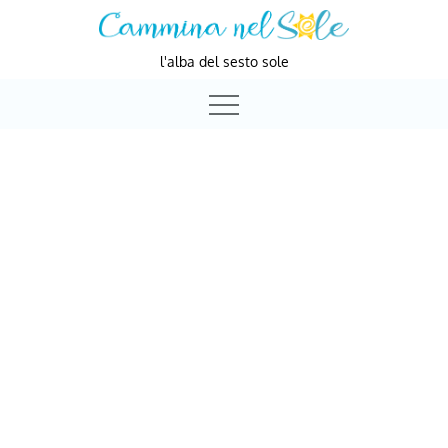
Skip
to
l'alba del sesto sole
content