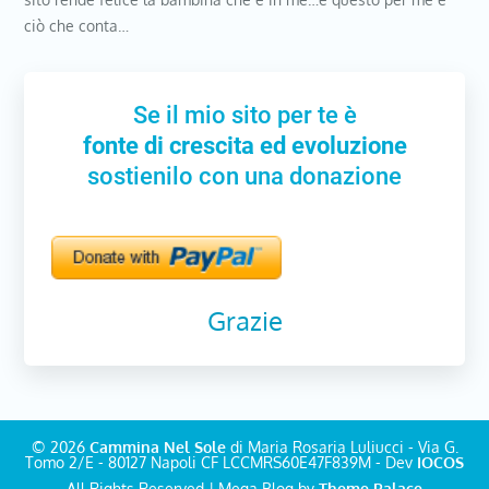
ciò che conta…
Se il mio sito per te è
fonte di crescita ed evoluzione
sostienilo con una donazione
Grazie
© 2026
Cammina Nel Sole
di Maria Rosaria Luliucci - Via G.
Tomo 2/E - 80127 Napoli CF LCCMRS60E47F839M - Dev
IOCOS
All Rights Reserved | Mega Blog by
Theme Palace