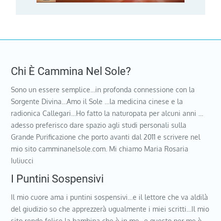
Chi È Cammina Nel Sole?
Sono un essere semplice…in profonda connessione con la
Sorgente Divina…Amo il Sole …la medicina cinese e la
radionica Callegari…Ho fatto la naturopata per alcuni anni …
adesso preferisco dare spazio agli studi personali sulla
Grande Purificazione che porto avanti dal 2011 e scrivere nel
mio sito camminanelsole.com. Mi chiamo Maria Rosaria
Iuliucci
I Puntini Sospensivi
Il mio cuore ama i puntini sospensivi…e il lettore che va aldilà
del giudizio so che apprezzerà ugualmente i miei scritti…Il mio
sito rende felice la bambina che è in me…e questo per me è