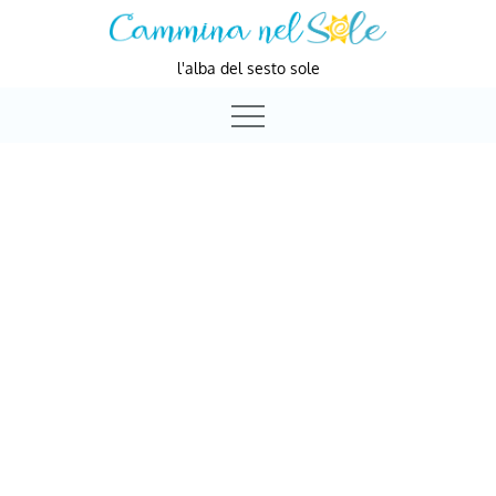
Skip
to
l'alba del sesto sole
content