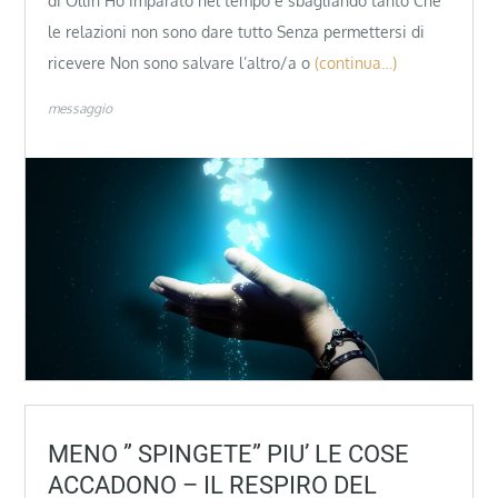
di Ollin Ho imparato nel tempo e sbagliando tanto Che
le relazioni non sono dare tutto Senza permettersi di
ricevere Non sono salvare l’altro/a o
(continua…)
messaggio
MENO ” SPINGETE” PIU’ LE COSE
ACCADONO – IL RESPIRO DEL