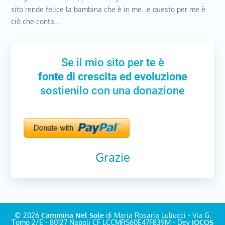
sito rende felice la bambina che è in me…e questo per me è
ciò che conta…
Se il mio sito per te è
fonte di crescita ed evoluzione
sostienilo con una donazione
Grazie
© 2026
Cammina Nel Sole
di Maria Rosaria Luliucci - Via G.
Tomo 2/E - 80127 Napoli CF LCCMRS60E47F839M - Dev
IOCOS