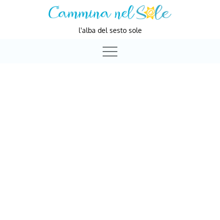
Skip
to
l'alba del sesto sole
content