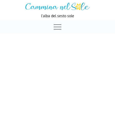
Skip
to
l'alba del sesto sole
content