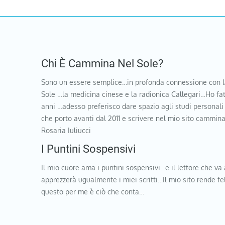
Chi È Cammina Nel Sole?
Sono un essere semplice…in profonda connessione con l
Sole …la medicina cinese e la radionica Callegari…Ho fat
anni …adesso preferisco dare spazio agli studi personali
che porto avanti dal 2011 e scrivere nel mio sito cammi
Rosaria Iuliucci
I Puntini Sospensivi
Il mio cuore ama i puntini sospensivi…e il lettore che va 
apprezzerà ugualmente i miei scritti…Il mio sito rende f
questo per me è ciò che conta…