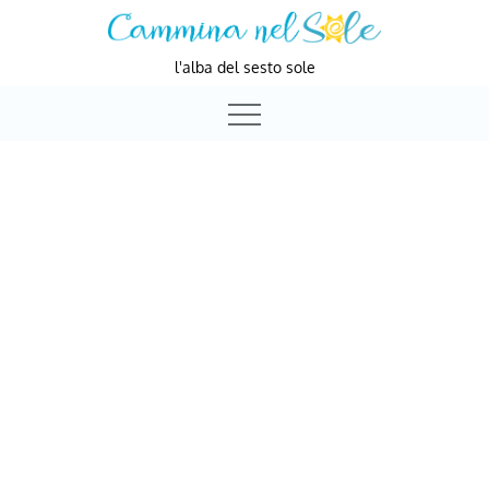
Skip
to
l'alba del sesto sole
content