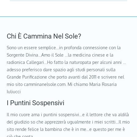
Chi È Cammina Nel Sole?
Sono un essere semplice…in profonda connessione con la
Sorgente Divina…Amo il Sole …la medicina cinese e la
radionica Callegari…Ho fatto la naturopata per alcuni anni …
adesso preferisco dare spazio agli studi personali sulla
Grande Purificazione che porto avanti dal 2011 e scrivere nel
mio sito camminanelsole.com. Mi chiamo Maria Rosaria
Iuliucci
I Puntini Sospensivi
Il mio cuore ama i puntini sospensivi…e il lettore che va aldilà
del giudizio so che apprezzerà ugualmente i miei scritti…Il mio
sito rende felice la bambina che è in me…e questo per me è
ciò che conta…