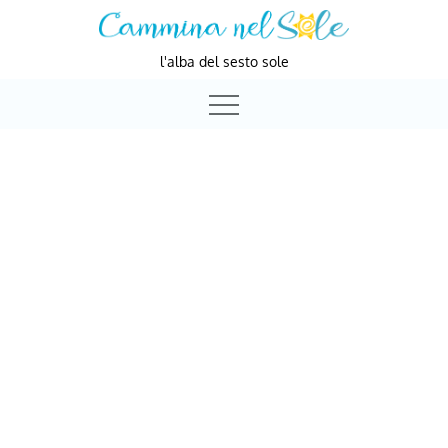
Skip
to
l'alba del sesto sole
content