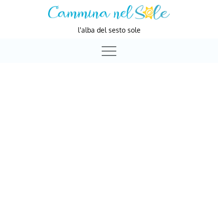
Skip
to
l'alba del sesto sole
content