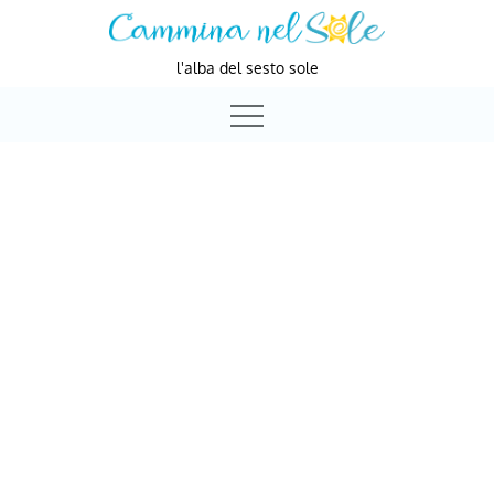
Skip
to
l'alba del sesto sole
content