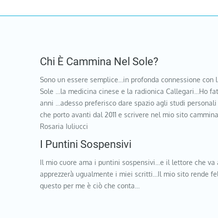
Chi È Cammina Nel Sole?
Sono un essere semplice…in profonda connessione con l
Sole …la medicina cinese e la radionica Callegari…Ho fat
anni …adesso preferisco dare spazio agli studi personali
che porto avanti dal 2011 e scrivere nel mio sito cammi
Rosaria Iuliucci
I Puntini Sospensivi
Il mio cuore ama i puntini sospensivi…e il lettore che va 
apprezzerà ugualmente i miei scritti…Il mio sito rende f
questo per me è ciò che conta…