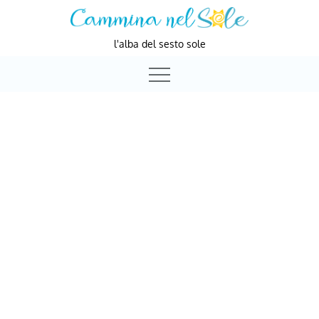
Skip
to
l'alba del sesto sole
content