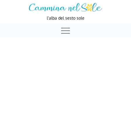
Skip
to
l'alba del sesto sole
content