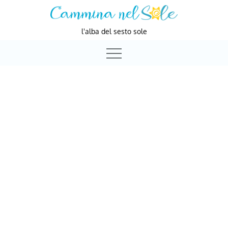
Skip
to
l'alba del sesto sole
content