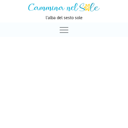
Skip
to
l'alba del sesto sole
content