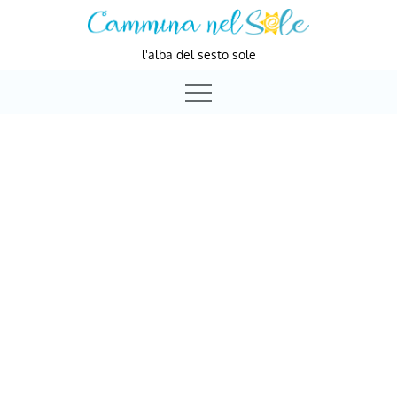
Skip
to
l'alba del sesto sole
content