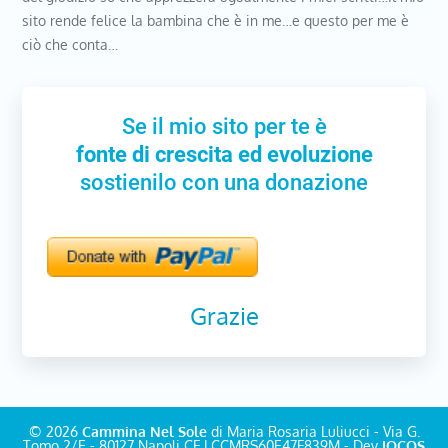
sito rende felice la bambina che è in me…e questo per me è
ciò che conta…
Se il mio sito per te è
fonte di crescita ed evoluzione
sostienilo con una donazione
Grazie
© 2026
Cammina Nel Sole
di Maria Rosaria Luliucci - Via G.
Tomo 2/E - 80127 Napoli CF LCCMRS60E47F839M - Dev
IOCOS