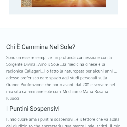
Chi È Cammina Nel Sole?
Sono un essere semplice…in profonda connessione con la
Sorgente Divina…Amo il Sole …la medicina cinese e la
radionica Callegari…Ho fatto la naturopata per alcuni anni …
adesso preferisco dare spazio agli studi personali sulla
Grande Purificazione che porto avanti dal 2011 e scrivere nel
mio sito camminanelsole.com. Mi chiamo Maria Rosaria
Iuliucci
I Puntini Sospensivi
Il mio cuore ama i puntini sospensivi…e il lettore che va aldilà
del giudizio so che apprezzerà ugualmente i miei scritti…Il mio