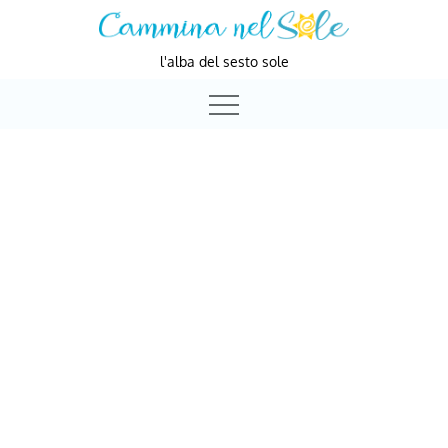
Skip
to
l'alba del sesto sole
content