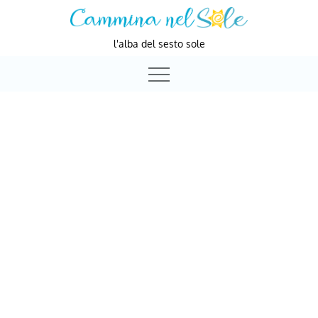
Skip
to
l'alba del sesto sole
content