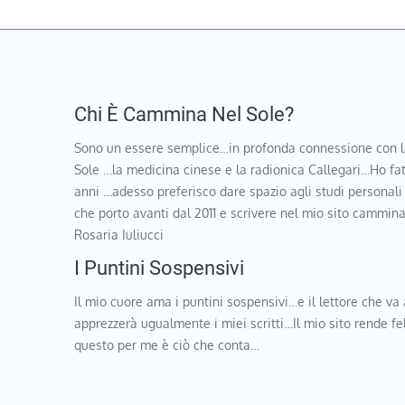
Chi È Cammina Nel Sole?
Sono un essere semplice…in profonda connessione con l
Sole …la medicina cinese e la radionica Callegari…Ho fat
anni …adesso preferisco dare spazio agli studi personali
che porto avanti dal 2011 e scrivere nel mio sito cammi
Rosaria Iuliucci
I Puntini Sospensivi
Il mio cuore ama i puntini sospensivi…e il lettore che va 
apprezzerà ugualmente i miei scritti…Il mio sito rende f
questo per me è ciò che conta…