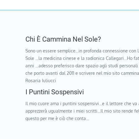
Chi È Cammina Nel Sole?
Sono un essere semplice…in profonda connessione con l
Sole …la medicina cinese e la radionica Callegari…Ho fat
anni …adesso preferisco dare spazio agli studi personali
che porto avanti dal 2011 e scrivere nel mio sito cammi
Rosaria Iuliucci
I Puntini Sospensivi
Il mio cuore ama i puntini sospensivi…e il lettore che va 
apprezzerà ugualmente i miei scritti…Il mio sito rende f
questo per me è ciò che conta…