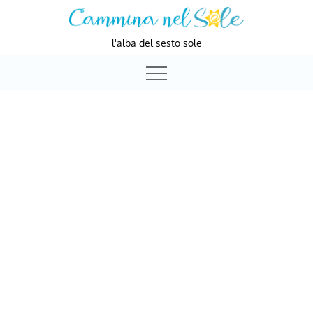
Skip
to
l'alba del sesto sole
content