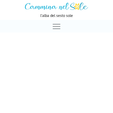
Skip
to
l'alba del sesto sole
content