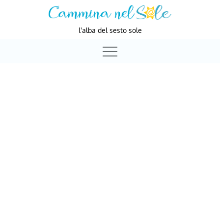
Skip
to
l'alba del sesto sole
content